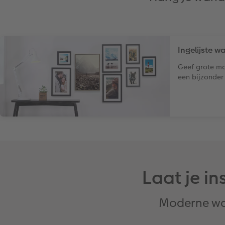
Ingelijste 
Geef grote mom
een bijzonder 
Laat je i
Moderne wa