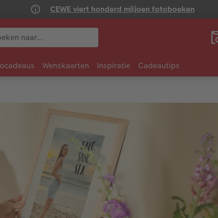
CEWE viert honderd miljoen fotoboeken
tocadeaus
Wenskaarten
Inspiratie
Cadeautips