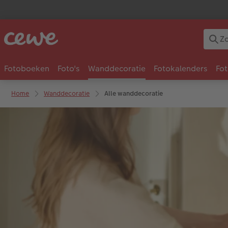
Fotoboeken
Foto's
Wanddecoratie
Fotokalenders
Fo
Home
Wanddecoratie
Alle wanddecoratie