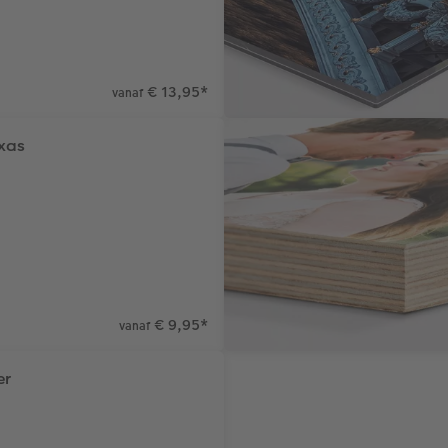
€ 13,95
*
vanaf
xas
€ 9,95
*
vanaf
er