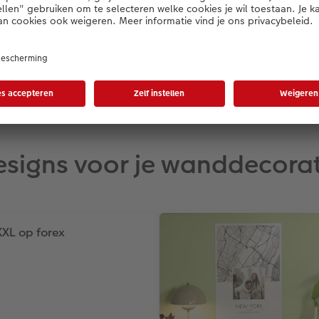
€ 3,95
*
vanaf
esigns voor je wanddecorat
XXL op forex