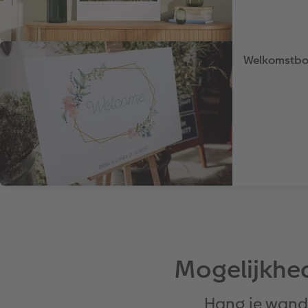
Welkomstbo
Mogelijkhe
Hang je wandd