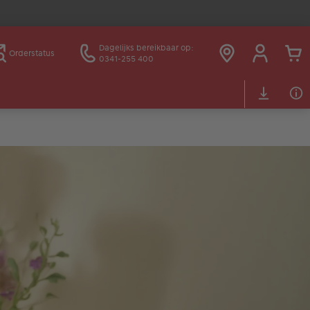
Dagelijks bereikbaar op:
Orderstatus
0341-255 400