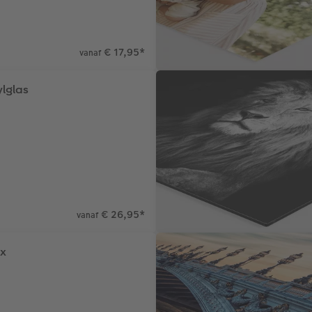
€ 17,95
*
vanaf
ylglas
€ 26,95
*
vanaf
ex