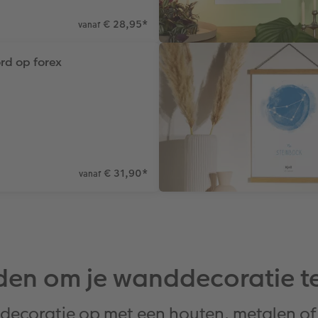
€ 28,95
*
vanaf
rd op forex
€ 31,90
*
vanaf
den om je wanddecoratie te
ecoratie op met een houten, metalen of k