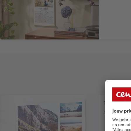
Fotocollage
Op diverse ma