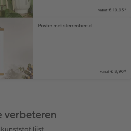
€ 19,95
*
vanaf
Poster met sterrenbeeld
€ 8,90
*
vanaf
 verbeteren
unststof lijst