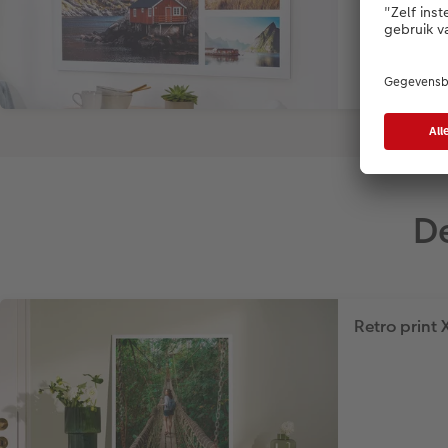
D
Retro print 