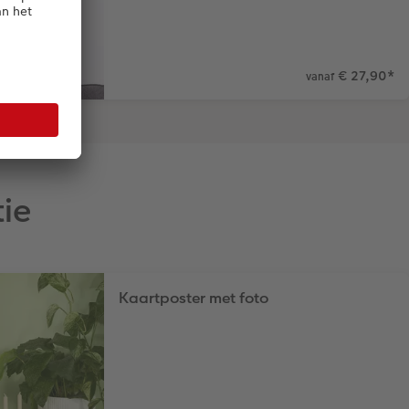
€ 27,90
*
vanaf
ie
Kaartposter met foto