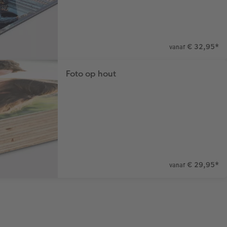
€ 32,95
*
vanaf
Foto op hout
€ 29,95
*
vanaf