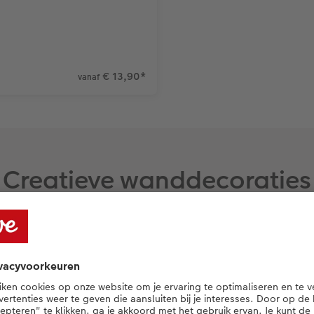
€ 13,90
*
vanaf
Creatieve wanddecoraties
terialen