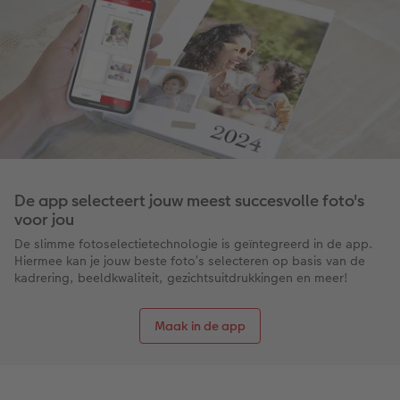
Art Collection
Fotokiosk
CEWE Magazine
Ontwerpopties
Alle extra's
Tipa Awards
Tips voor fotoboeken
Opslag in CEWE myPhotos
De app selecteert jouw meest succesvolle foto's
voor jou
De slimme fotoselectietechnologie is geïntegreerd in de app.
Hiermee kan je jouw beste foto’s selecteren op basis van de
kadrering, beeldkwaliteit, gezichtsuitdrukkingen en meer!
Maak in de app