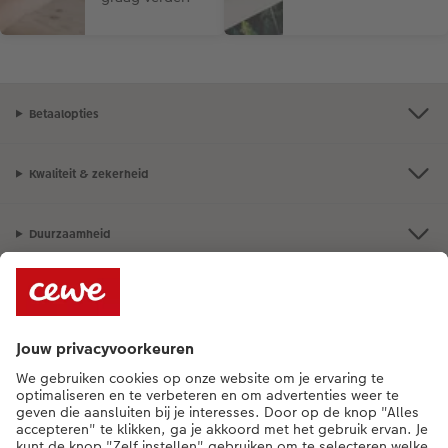
Betaalopties
Kwaliteit & zekerheid
Duurzaamheid
Service
Algemeen
Assortiment