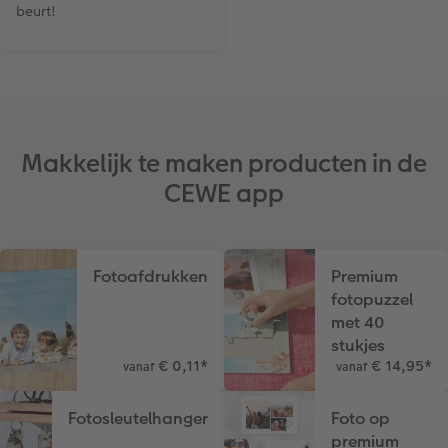
beurt!
Makkelijk te maken producten in de
CEWE app
Fotoafdrukken
Premium
fotopuzzel
met 40
stukjes
€ 0,11
*
€ 14,95
*
vanaf
vanaf
Fotosleutelhanger
Foto op
premium