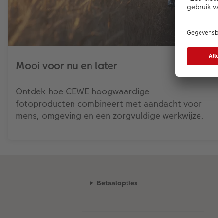
Mooi voor nu en later
Ontdek hoe CEWE hoogwaardige
fotoproducten combineert met aandacht voor
mens, omgeving en een zorgvuldige werkwijze.
Betaalopties