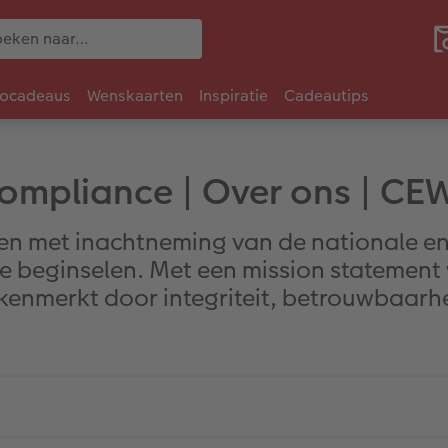
tocadeaus
Wenskaarten
Inspiratie
Cadeautips
ompliance | Over ons | CE
ken met inachtneming van de nationale en
beginselen. Met een mission statement wi
ekenmerkt door integriteit, betrouwbaarh