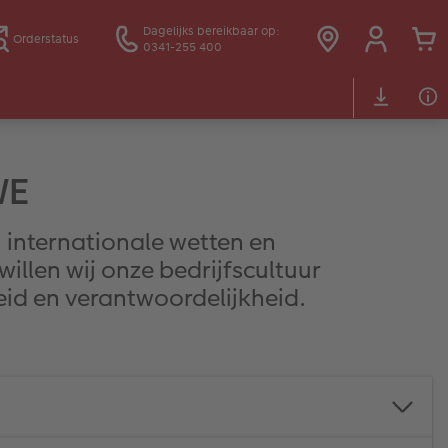
Dagelijks bereikbaar op:
Orderstatus
0341-255 400
WE
 internationale wetten en
llen wij onze bedrijfscultuur
eid en verantwoordelijkheid.