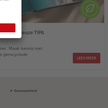
 prestigieuze TIPA
amer. Maak kennis met
% gerecyclede
LEES MEER
Duurzaamheid