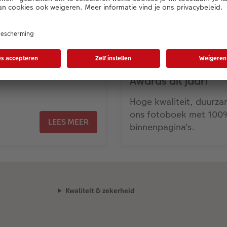
CEWE wint meerdere
Awards dit jaar!
Hoge kwaliteit, duurz
ons fotoboek met 100
LEES MEER
binnenpagina's.
Kwaliteit & zekerheid