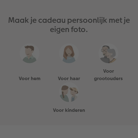
Art Collection
Fotokiosk
CEWE Magazine
Maak je cadeau persoonlijk met je
Ontwerpopties
Alle extra's
Tipa Awards
eigen foto.
Tips voor fotoboeken
Opslag in CEWE myPhotos
Voor
Voor hem
Voor haar
grootouders
Voor kinderen