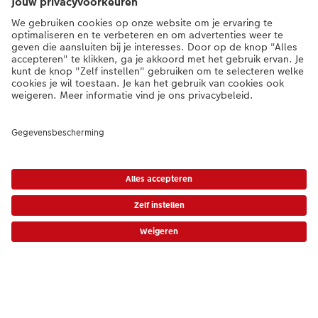
Assortiment
Als je een vraag hebt over een product of bestelling, bel ons dan gerust:
0341-255 400
[ma - vr 9:00 tot 20:00 u | za 9:00 tot 17:00 u | zo 12:00 tot
16:00 u]
NL
|
BE
* Tenzij anders vermeld, zijn alle vermelde prijzen inclusief btw en exclusief
verwerkings- en verzendkosten.
Prijslijst
|
Algemene voorwaarden
|
Privacy
|
Imprint
|
Toegankelijkheid