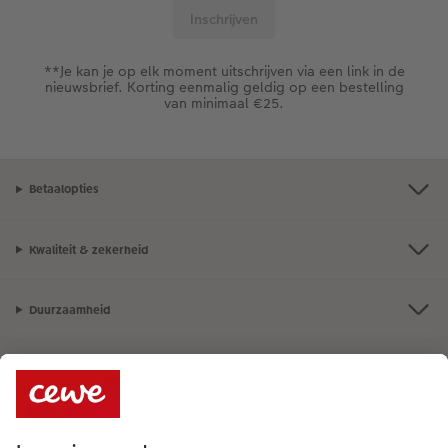
**Je kan je op elk moment uitschrijven via een link in de
nieuwsbrief. Korting eenmalig geldig op een bestelling
van minimaal €25.
Betaalopties
Kwaliteit & zekerheid
Duurzaamheid
Service
Algemeen