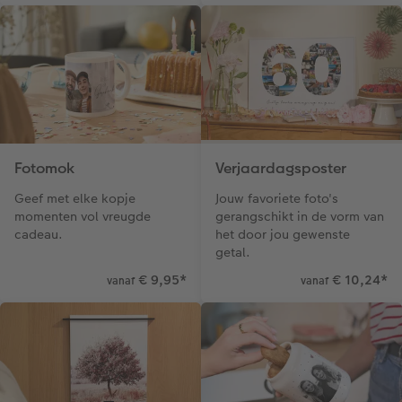
Fotomok
Verjaardagsposter
Geef met elke kopje
Jouw favoriete foto's
momenten vol vreugde
gerangschikt in de vorm van
cadeau.
het door jou gewenste
getal.
€ 9,95
*
€ 10,24
*
vanaf
vanaf