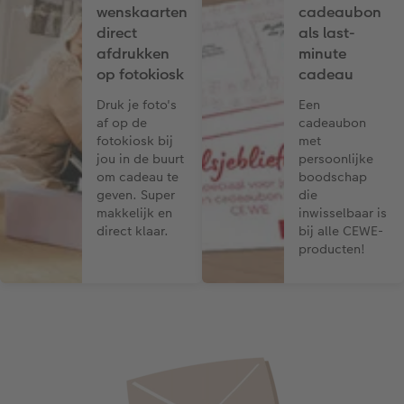
wenskaarten
cadeaubon
direct
als last-
afdrukken
minute
op fotokiosk
cadeau
Druk je foto's
Een
af op de
cadeaubon
fotokiosk bij
met
jou in de buurt
persoonlijke
om cadeau te
boodschap
geven. Super
die
makkelijk en
inwisselbaar is
direct klaar.
bij alle CEWE-
producten!