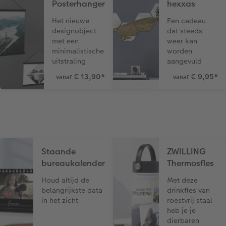
Posterhanger
hexxas
Het nieuwe
Een cadeau
designobject
dat steeds
met een
weer kan
minimalistische
worden
uitstraling
aangevuld
€ 13,90
*
€ 9,95
*
vanaf
vanaf
Staande
ZWILLING
bureaukalender
Thermosfles
Houd altijd de
Met deze
belangrijkste data
drinkfles van
in het zicht
roestvrij staal
heb je je
dierbaren