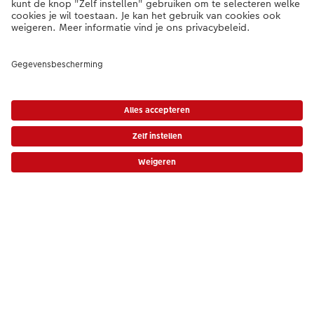
Algemeen
Assortiment
Als je een vraag hebt over een product of bestelling, bel ons dan gerust:
0341-255 400
[ma - vr 9:00 tot 20:00 u | za 9:00 tot 17:00 u | zo 12:00 tot
16:00 u]
NL
|
BE
* Tenzij anders vermeld, zijn alle vermelde prijzen inclusief btw en exclusief
verwerkings- en verzendkosten.
Prijslijst