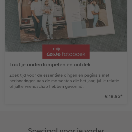
Art Collection
Fotokiosk
CEWE Magazine
Ontwerpopties
Alle extra's
Tipa Awards
Tips voor fotoboeken
Opslag in CEWE myPhotos
Laat je onderdompelen en ontdek
Zoek tijd voor de essentiële dingen en pagina's met
herinneringen aan de momenten die het jaar, jullie relatie
of jullie vriendschap hebben gevormd.
€ 19,95
*
Speciaal voor je vader