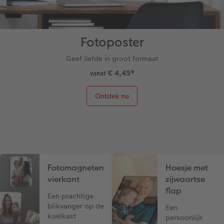
Fotoposter
Geef liefde in groot formaat
€ 4,45
*
vanaf
Ontdek nu
Fotomagneten
Hoesje met
vierkant
zijwaartse
flap
Een prachtige
blikvanger op de
Een
koelkast
persoonlijk