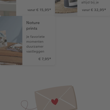
altijd bij je
€ 15,95
*
€ 32,95
*
vanaf
vanaf
Nature
prints
Je favoriete
momenten
duurzamer
vastleggen
€ 7,95
*