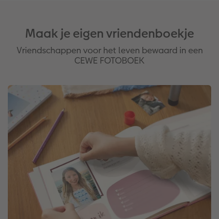
Art Collection
Fotokiosk
CEWE Magazine
Maak je eigen vriendenboekje
Ontwerpopties
Alle extra's
Tipa Awards
Vriendschappen voor het leven bewaard in een
CEWE FOTOBOEK
Tips voor fotoboeken
Opslag in CEWE myPhotos