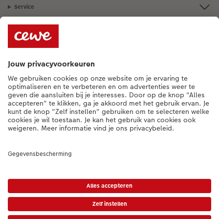
Service
Algemeen
Assortiment
Als je een vraag hebt over een product of bestelling, bel ons dan gerust:
0341-255 400
[ma - vr 9:00 tot 20:00 u | za 9:00 tot 17:00 u | zo 12:00 tot
16:00 u]
NL
|
BE