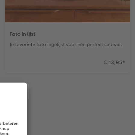
Foto in lijst
Je favoriete foto ingelijst voor een perfect cadeau.
€ 13,95
*