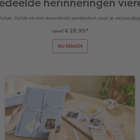
edeelde herinneringen vier
Geluk, liefde en een waardevol aandenken voor je verjaardag
€ 28,95
*
vanaf
NU MAKEN