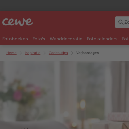
Fotoboeken
Foto's
Wanddecoratie
Fotokalenders
Fo
Home
Inspiratie
Cadeautips
Verjaardagen