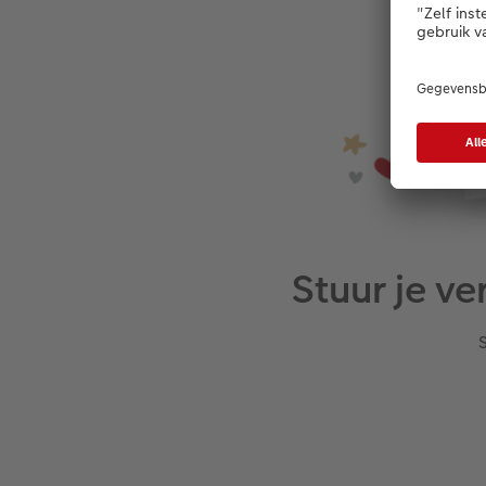
Stuur je v
S