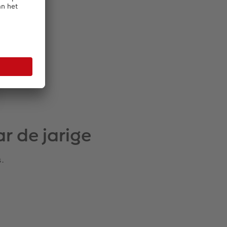
r de jarige
s.