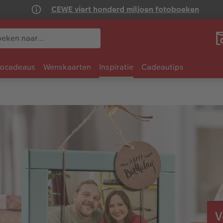
CEWE viert honderd miljoen fotoboeken
tocadeaus
Wenskaarten
Inspiratie
Cadeautips
V