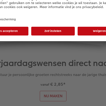
erjaardagswensen direct naa
tuur je persoonlijke groeten rechtstreeks naar de jarige thui
€ 2,85
*
vanaf
NU MAKEN