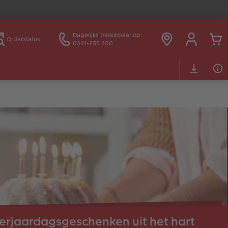
Dagelijks bereikbaar op:
Orderstatus
0341-255 400
erjaardagsgeschenken uit het hart