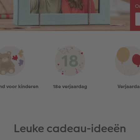
On
d voor kinderen
18e verjaardag
Verjaard
Leuke cadeau-ideeën