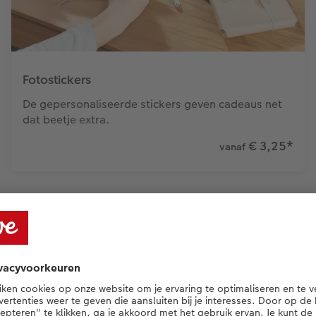
Fotostickers
De gepersonaliseerde stickers geven cadeaus net
dat beetje extra.
€ 3,25
*
vanaf