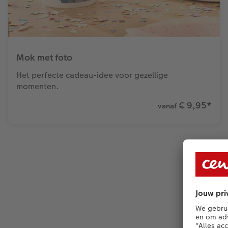
Mok met foto
Het perfecte cadeau-idee voor gezellige
momenten.
€ 9,95
*
vanaf