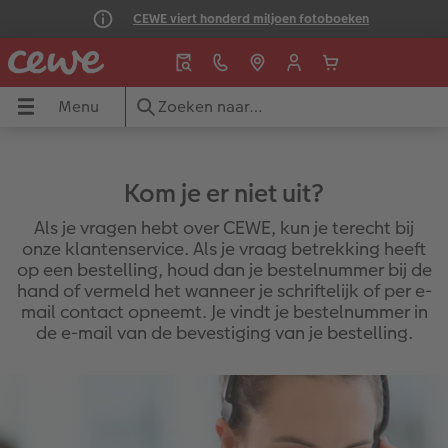
CEWE viert honderd miljoen fotoboeken
Menu
Menu
Fotoboeken
Foto's
Wanddecoratie
Fotokalenders
Fotocadeaus
Wenskaarten
Inspiratie
Cadeautips
Kom je er niet uit?
Fotoboek maken
Foto's bestellen
Alle wanddecoratie
Wandkalenders
Alle fotocadeaus
Alle wenskaarten
Alle inspiratie
Alle cadeautips
Als je vragen hebt over CEWE, kun je terecht bij
onze klantenservice. Als je vraag betrekking heeft
ie
Large Staand
Foto afdrukken 10x15
Foto op canvas
Afsprakenkalenders
Woondecoratie
Dubbele kaarten
Stedentrip
Snel gemaakt
op een bestelling, houd dan je bestelnummer bij de
hand of vermeld het wanneer je schriftelijk of per e-
s
Large Liggend
Fotovergrotingen
Foto op premium poster
Bureaukalenders
Puzzels
Ansichtkaarten
Gezinsvakantie
Cadeaus tot €25
mail contact opneemt. Je vindt je bestelnummer in
de e-mail van de bevestiging van je bestelling.
Medium
Matte prints
Fotocollage
Agenda's
Drinkbekers
Direct versturen
Jaarboek maken
Cadeaus voor hem
XL
Retro prints
Foto op acrylglas
Verjaardagskalenders
Speelgoed
Menu- en tafelkaarten
Baby & Kind
Cadeaus voor haar
XXL Staand
Mini retro prints
Foto op aluminium
Papiersoorten
School & Kantoor
Kaart met insteekfoto
Familie
Cadeaus voor grootouders