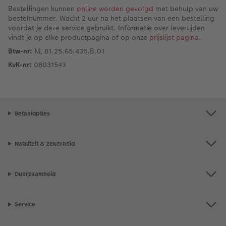
Bestellingen kunnen
online worden gevolgd
met behulp van uw
Art Collection
Fotokiosk
CEWE Magazine
bestelnummer. Wacht 2 uur na het plaatsen van een bestelling
voordat je deze service gebruikt. Informatie over levertijden
vindt je op elke productpagina of op onze
prijslijst pagina.
Ontwerpopties
Alle extra's
Tipa Awards
Btw-nr:
NL 81.25.65.435.B.01
Tips voor fotoboeken
KvK-nr:
08031543
Opslag in CEWE myPhotos
Betaalopties
Kwaliteit & zekerheid
Duurzaamheid
Service