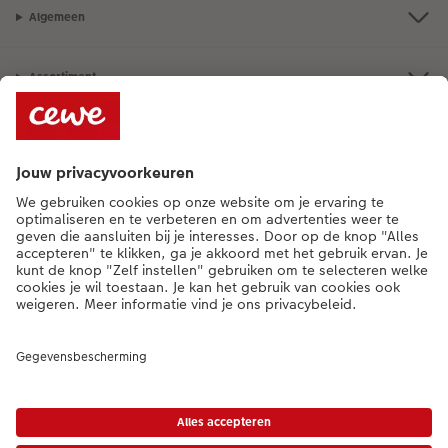
Algemeen
Assortiment
Als je een vraag hebt over een product of bestelling, bel ons dan gerust:
0341-255 400
[ma - vr 9:00 tot 20:00 u | za 9:00 tot 17:00 u | zo 12:00 tot
16:00 u]
NL
|
BE
* Tenzij anders vermeld, zijn alle vermelde prijzen inclusief btw en exclusief
verwerkings- en verzendkosten.
Prijslijst
|
Algemene voorwaarden
|
Privacy
|
Imprint
|
Toegankelijkheid