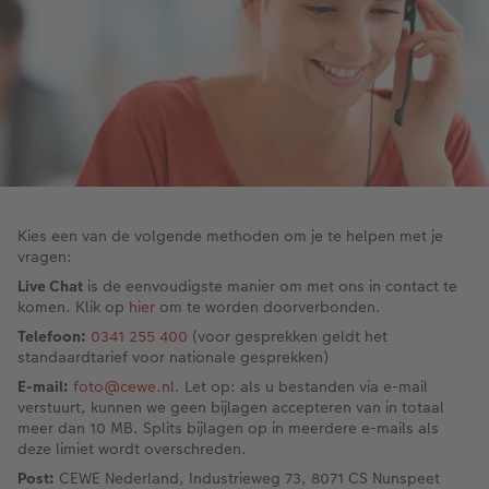
XXL Liggend
Square prints
Foto op galerijprint
Fineline wandkalender
Textiel
Trouwkaarten
Huwelijk
Cadeaus voor kinderen
Compact Liggend
Fine art prints
Foto op forex
Om op te schrijven
Fotomagneten
Babykaarten
Huisdieren
Cadeaus voor dieren
 & App
Compact Vierkant
Mini prints
Foto op hout
Met designs
Telefoonhoesjes
Verjaardagskaarten
Woondecoratietips
Duurzamere cadeaus
en
Kids
Foto in lijst
Foto op hexxas
Alle extra's
Fotogeschenkbox
Communiekaarten
Fotoboektips
Kies een van de volgende methoden om je te helpen met je
vragen:
Papiersoorten
Premium poster
Meerluik
CEWE Cadeaubon
Alle thema's
Fotografietips
Live Chat
is de eenvoudigste manier om met ons in contact te
komen. Klik op
hier
om te worden doorverbonden.
Kaftsoorten
Fotosets
Wanddecoratie in lijst
Art Prints
Met reliëfopdruk
CEWE myPhotos
Telefoon:
0341 255 400
(voor gesprekken geldt het
standaardtarief voor nationale gesprekken)
Mogelijkheden
Fotostickers
Alle extra's
Cadeautips
Webinars
E-mail:
foto@cewe.nl
. Let op: als u bestanden via e-mail
verstuurt, kunnen we geen bijlagen accepteren van in totaal
Reliëfopdruk
Fotobox
Videotutorials
meer dan 10 MB. Splits bijlagen op in meerdere e-mails als
deze limiet wordt overschreden.
Alle extra's
Pasfoto's maken
Fotowedstrijden
Post:
CEWE Nederland, Industrieweg 73, 8071 CS Nunspeet