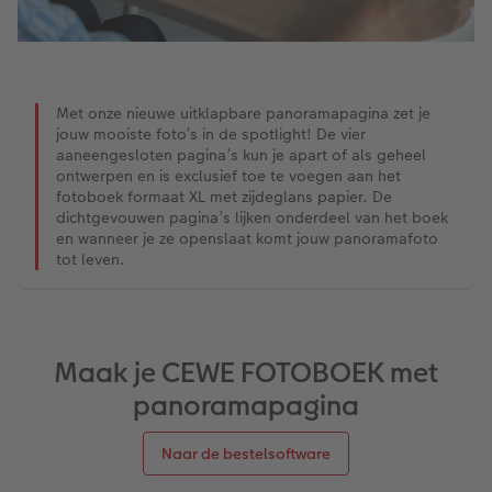
Ontwerpopties
Alle extra's
Tipa Awards
Tips voor fotoboeken
Met onze nieuwe uitklapbare panoramapagina zet je
jouw mooiste foto’s in de spotlight! De vier
Opslag in CEWE myPhotos
aaneengesloten pagina’s kun je apart of als geheel
ontwerpen en is exclusief toe te voegen aan het
fotoboek formaat XL met zijdeglans papier. De
dichtgevouwen pagina’s lijken onderdeel van het boek
en wanneer je ze openslaat komt jouw panoramafoto
tot leven.
Maak je CEWE FOTOBOEK met
panoramapagina
Naar de bestelsoftware