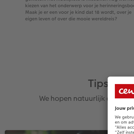
kiezen van het onderwerp voor je herinneringsbo
Maak je er een voor je kind dat 18 wordt, over je
eigen leven of over die mooie wereldreis?
Tips om 
We hopen natuurlijk dat je a