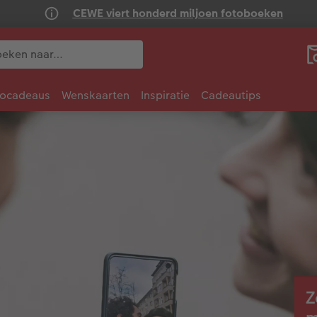
CEWE viert honderd miljoen fotoboeken
tocadeaus
Wenskaarten
Inspiratie
Cadeautips
Z