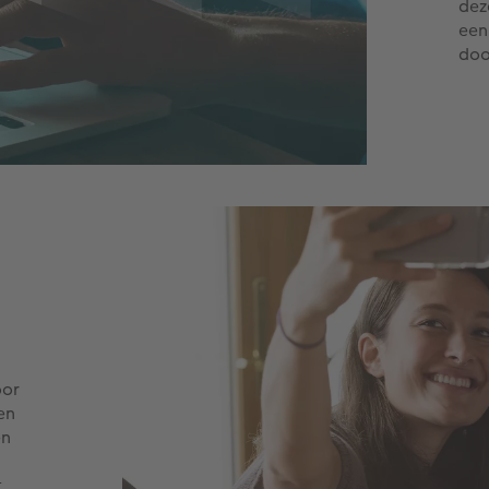
dez
een
doo
oor
en
en
t