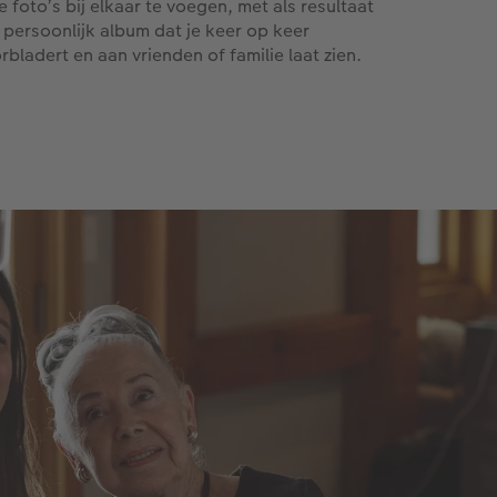
e foto’s bij elkaar te voegen, met als resultaat
 persoonlijk album dat je keer op keer
rbladert en aan vrienden of familie laat zien.