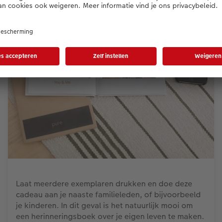
Laat meerdere exemplaren drukken en doe deze
cadeau aan je naaste familieleden, of bijvoorbeeld
je kinderen. In dit geval is het natuurlijk mooi om
een herinneringsboek over je eigen leven te maken.