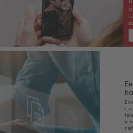
m
Ma
va
da
Ee
ha
Ben
en 
tel
je 
her