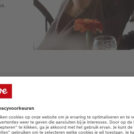
ek.
een uniek herinneringsboek
l volop geïnspireerd bent om aan je boek 
we nog wat handige tips met je delen.