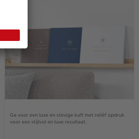
Ga voor een luxe en stevige kaft met reliëf opdruk
voor een stijlvol en luxe resultaat.