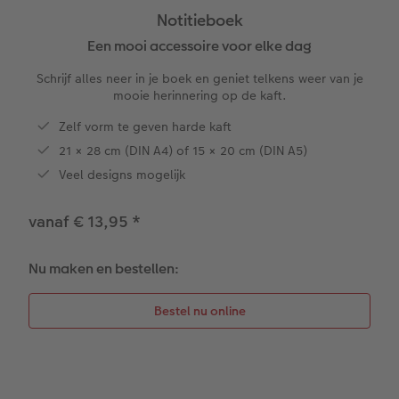
Notitieboek
XXL Liggend
Square prints
Foto op galerijprint
Fineline wandkalender
Textiel
Trouwkaarten
Huwelijk
Cadeaus voor kinderen
Een mooi accessoire voor elke dag
Schrijf alles neer in je boek en geniet telkens weer van je
Compact Liggend
Fine art prints
Foto op forex
Om op te schrijven
Fotomagneten
Babykaarten
Huisdieren
Cadeaus voor dieren
mooie herinnering op de kaft.
 & App
Compact Vierkant
Mini prints
Foto op hout
Met designs
Telefoonhoesjes
Verjaardagskaarten
Woondecoratietips
Duurzamere cadeaus
Zelf vorm te geven harde kaft
en
21 × 28 cm (DIN A4) of 15 × 20 cm (DIN A5)
Kids
Foto in lijst
Foto op hexxas
Alle extra's
Fotogeschenkbox
Communiekaarten
Fotoboektips
Veel designs mogelijk
Papiersoorten
Premium poster
Meerluik
CEWE Cadeaubon
Alle thema's
Fotografietips
vanaf € 13,95
*
Kaftsoorten
Fotosets
Wanddecoratie in lijst
Art Prints
Met reliëfopdruk
CEWE myPhotos
Nu maken en bestellen:
Mogelijkheden
Fotostickers
Alle extra's
Cadeautips
Webinars
Reliëfopdruk
Fotobox
Videotutorials
Alle extra's
Pasfoto's maken
Fotowedstrijden