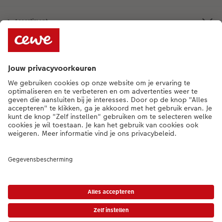
Assortiment
Als je een vraag hebt over een product of bestelling, bel ons dan gerust:
0341-255 400
[ma - vr 9:00 tot 20:00 u | za 9:00 tot 17:00 u | zo 12:00 tot
16:00 u]
NL
|
BE
* Tenzij anders vermeld, zijn alle vermelde prijzen inclusief btw en exclusief
verwerkings- en verzendkosten.
Prijslijst
|
Algemene voorwaarden
|
Privacy
|
Imprint
|
Toegankelijkheid