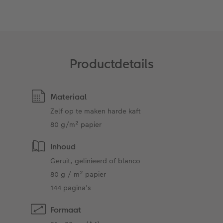
Art Collection
Fotokiosk
CEWE Magazine
Ontwerpopties
Alle extra's
Tipa Awards
Productdetails
Tips voor fotoboeken
Opslag in CEWE myPhotos
Materiaal
Zelf op te maken harde kaft
80 g/m² papier
Inhoud
Geruit, gelinieerd of blanco
80 g / m² papier
144 pagina's
Formaat