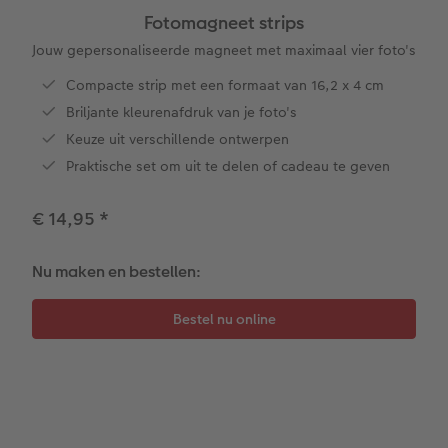
Fotomagneet strips
XXL Liggend
Square prints
Foto op galerijprint
Fineline wandkalender
Textiel
Trouwkaarten
Huwelijk
Cadeaus voor kinderen
Jouw gepersonaliseerde magneet met maximaal vier foto's
Compacte strip met een formaat van 16,2 x 4 cm
Compact Liggend
Fine art prints
Foto op forex
Om op te schrijven
Fotomagneten
Babykaarten
Huisdieren
Cadeaus voor dieren
 & App
Briljante kleurenafdruk van je foto's
Keuze uit verschillende ontwerpen
Compact Vierkant
Mini prints
Foto op hout
Met designs
Telefoonhoesjes
Verjaardagskaarten
Woondecoratietips
Duurzamere cadeaus
en
Praktische set om uit te delen of cadeau te geven
Kids
Foto in lijst
Foto op hexxas
Alle extra's
Fotogeschenkbox
Communiekaarten
Fotoboektips
€ 14,95
*
Papiersoorten
Premium poster
Meerluik
CEWE Cadeaubon
Alle thema's
Fotografietips
Nu maken en bestellen:
Kaftsoorten
Fotosets
Wanddecoratie in lijst
Art Prints
Met reliëfopdruk
CEWE myPhotos
Mogelijkheden
Fotostickers
Alle extra's
Cadeautips
Webinars
Reliëfopdruk
Fotobox
Videotutorials
Alle extra's
Pasfoto's maken
Fotowedstrijden