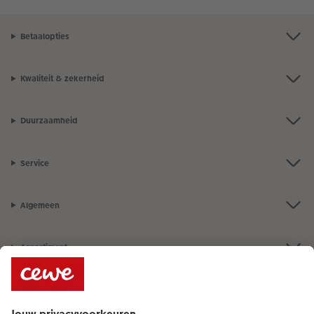
Betaalopties
Kwaliteit & zekerheid
Duurzaamheid
Service
Algemeen
Assortiment