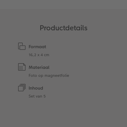
Art Collection
Fotokiosk
CEWE Magazine
Ontwerpopties
Alle extra's
Tipa Awards
Productdetails
Tips voor fotoboeken
Formaat
Opslag in CEWE myPhotos
16,2 x 4 cm
Materiaal
Foto op magneetfolie
Inhoud
Set van 5