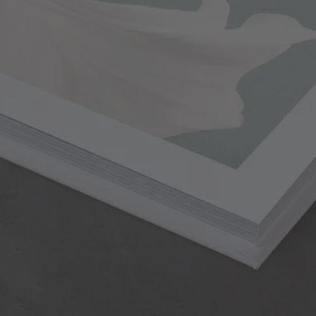
Premium mat fotopapier
Belicht in plaats van bedrukt
Platliggende binding
Diepmat oppervlak zonder reflecties
Veel fijne, zichtbare details en levendige