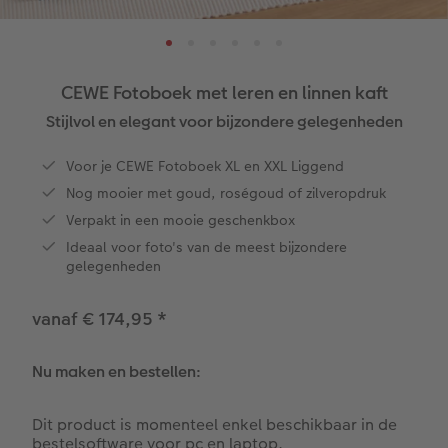
XL
Retro prints
Foto op acrylglas
Verjaardagskalenders
Speelgoed
Menu- en tafelkaarten
Baby & Kind
Cadeaus voor haar
XXL Staand
Mini retro prints
Foto op aluminium
Papiersoorten
School & Kantoor
Kaart met insteekfoto
Familie
Cadeaus voor grootouders
CEWE Fotoboek met leren en linnen kaft
XXL Liggend
Square prints
Foto op galerijprint
Fineline wandkalender
Textiel
Trouwkaarten
Huwelijk
Cadeaus voor kinderen
Stijlvol en elegant voor bijzondere gelegenheden
Compact Liggend
Fine art prints
Foto op forex
Om op te schrijven
Fotomagneten
Babykaarten
Huisdieren
Cadeaus voor dieren
Voor je CEWE Fotoboek XL en XXL Liggend
 & App
Nog mooier met goud, roségoud of zilveropdruk
Compact Vierkant
Mini prints
Foto op hout
Met designs
Telefoonhoesjes
Verjaardagskaarten
Woondecoratietips
Duurzamere cadeaus
Verpakt in een mooie geschenkbox
en
Ideaal voor foto's van de meest bijzondere
Kids
Foto in lijst
Foto op hexxas
Alle extra's
Fotogeschenkbox
Communiekaarten
Fotoboektips
gelegenheden
Papiersoorten
Premium poster
Meerluik
CEWE Cadeaubon
Alle thema's
Fotografietips
vanaf € 174,95
*
Kaftsoorten
Fotosets
Wanddecoratie in lijst
Art Prints
Met reliëfopdruk
CEWE myPhotos
Nu maken en bestellen:
Mogelijkheden
Fotostickers
Alle extra's
Cadeautips
Webinars