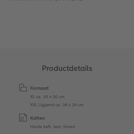
Reliëfopdruk
Fotobox
Videotutorials
Alle extra's
Pasfoto's maken
Fotowedstrijden
Art Collection
Fotokiosk
CEWE Magazine
Ontwerpopties
Alle extra's
Tipa Awards
Tips voor fotoboeken
Productdetails
Opslag in CEWE myPhotos
Formaat
XL ca. 30 x 30 cm
XXL Liggend ca. 38 x 29 cm
Kaften
Harde kaft, leer, linnen