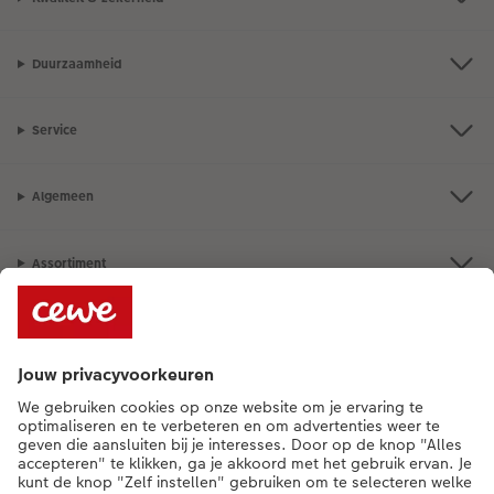
Duurzaamheid
Service
Algemeen
Assortiment
Als je een vraag hebt over een product of bestelling, bel ons dan gerust:
0341-255 400
[ma - vr 9:00 tot 20:00 u | za 9:00 tot 17:00 u | zo 12:00 tot
16:00 u]