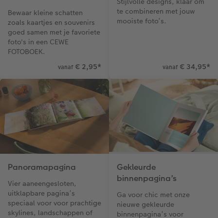
Stijlvolle designs, klaar om
te combineren met jouw
Bewaar kleine schatten
mooiste foto’s.
zoals kaartjes en souvenirs
goed samen met je favoriete
foto's in een CEWE
FOTOBOEK.
€ 2,95
*
€ 34,95
*
vanaf
vanaf
Panoramapagina
Gekleurde
binnenpagina’s
Vier aaneengesloten,
uitklapbare pagina’s
Ga voor chic met onze
speciaal voor voor prachtige
nieuwe gekleurde
skylines, landschappen of
binnenpagina’s voor