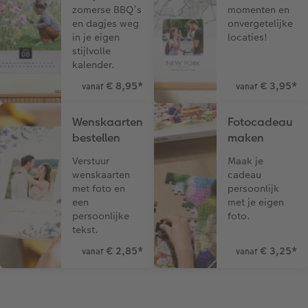
zomerse BBQ’s
momenten en
en dagjes weg
onvergetelijke
in je eigen
locaties!
stijlvolle
kalender.
€ 8,95
*
€ 3,95
*
vanaf
vanaf
Wenskaarten
Fotocadeau
bestellen
maken
Verstuur
Maak je
wenskaarten
cadeau
met foto en
persoonlijk
een
met je eigen
persoonlijke
foto.
tekst.
€ 2,85
*
€ 3,25
*
vanaf
vanaf