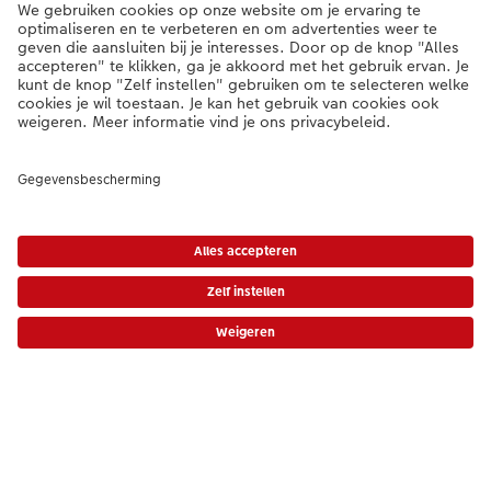
Service
Algemeen
Assortiment
Als je een vraag hebt over een product of bestelling, bel ons dan gerust:
0341-255 400
[ma - vr 9:00 tot 20:00 u | za 9:00 tot 17:00 u | zo 12:00 tot
16:00 u]
NL
|
BE
* Tenzij anders vermeld, zijn alle vermelde prijzen inclusief btw en exclusief