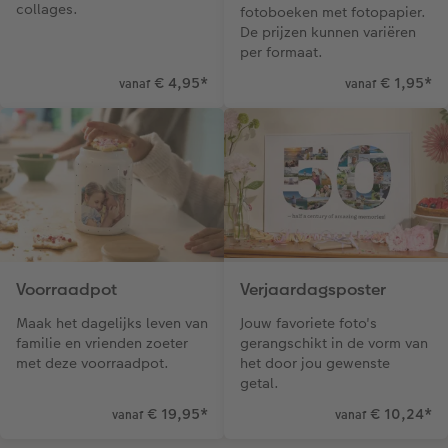
collages.
fotoboeken met fotopapier.
De prijzen kunnen variëren
per formaat.
€ 4,95
*
€ 1,95
*
vanaf
vanaf
Voorraadpot
Verjaardagsposter
Maak het dagelijks leven van
Jouw favoriete foto's
familie en vrienden zoeter
gerangschikt in de vorm van
met deze voorraadpot.
het door jou gewenste
getal.
€ 19,95
*
€ 10,24
*
vanaf
vanaf