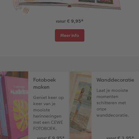
Art Collection
Fotokiosk
CEWE Magazine
€ 9,95
*
vanaf
Ontwerpopties
Alle extra's
Tipa Awards
Meer info
Tips voor fotoboeken
Opslag in CEWE myPhotos
Fotoboek
Wanddecoratie
maken
Laat je mooiste
momenten
Geniet keer op
schitteren met
keer van je
onze
mooiste
wanddecoratie.
herinneringen
met een CEWE
FOTOBOEK.
€ 9,95
*
€ 3,95
*
vanaf
vanaf