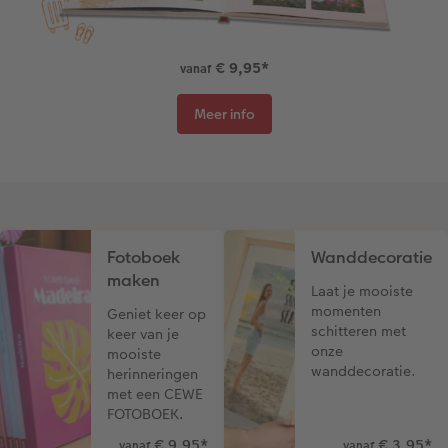
Art Collection
Fotokiosk
CEWE Magazine
€ 9,95
*
vanaf
Ontwerpopties
Alle extra's
Tipa Awards
Meer info
Tips voor fotoboeken
Opslag in CEWE myPhotos
Fotoboek
Wanddecoratie
maken
Laat je mooiste
momenten
Geniet keer op
schitteren met
keer van je
onze
mooiste
wanddecoratie.
herinneringen
met een CEWE
FOTOBOEK.
€ 9,95
*
€ 3,95
*
vanaf
vanaf