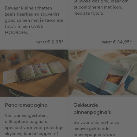
Stijlvolle designs, klaar om
te combineren met jouw
Bewaar kleine schatten
mooiste foto’s.
zoals kaartjes en souvenirs
goed samen met je favoriete
foto's in een CEWE
FOTOBOEK.
€ 2,95
*
€ 34,95
*
vanaf
vanaf
Panoramapagina
Gekleurde
binnenpagina’s
Vier aaneengesloten,
uitklapbare pagina’s
Ga voor chic met onze
speciaal voor voor prachtige
nieuwe gekleurde
skylines, landschappen of
binnenpagina’s voor