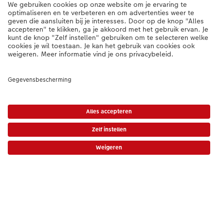
Service
Algemeen
Assortiment
Als je een vraag hebt over een product of bestelling, bel ons dan gerust:
0341-255 400
[ma - vr 9:00 tot 20:00 u | za 9:00 tot 17:00 u | zo 12:00 tot
16:00 u]
NL
|
BE
* Tenzij anders vermeld, zijn alle vermelde prijzen inclusief btw en exclusief