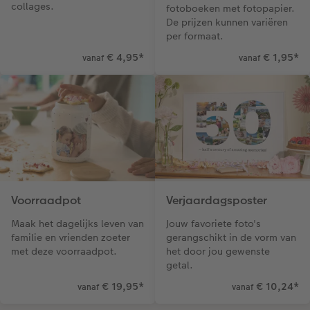
collages.
fotoboeken met fotopapier.
De prijzen kunnen variëren
per formaat.
€ 4,95
*
€ 1,95
*
vanaf
vanaf
Voorraadpot
Verjaardagsposter
Maak het dagelijks leven van
Jouw favoriete foto's
familie en vrienden zoeter
gerangschikt in de vorm van
met deze voorraadpot.
het door jou gewenste
getal.
€ 19,95
*
€ 10,24
*
vanaf
vanaf