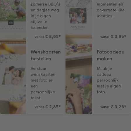
zomerse BBQ’s
momenten en
en dagjes weg
onvergetelijke
in je eigen
locaties!
stijlvolle
kalender.
€ 8,95
*
€ 3,95
*
vanaf
vanaf
Wenskaarten
Fotocadeau
bestellen
maken
Verstuur
Maak je
wenskaarten
cadeau
met foto en
persoonlijk
een
met je eigen
persoonlijke
foto.
tekst.
€ 2,85
*
€ 3,25
*
vanaf
vanaf